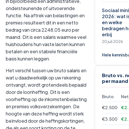
in bijvoorbeeld een administratieve,
ondersteunende of uitvoerende
Sociaal mi
functie. Na aftrek van belastingen en
2026: wat i
en welke
premies resulteert dit in een netto
bedragen h
bedrag van circa 2248,05 euro per
erbij
maand. Dit is een salaris waarmee veel
20 juli 2026
huishoudens hun vaste lasten kunnen
betalen en een stabiele financiële
Hele kennisb
basis kunnen leggen.
Het verschil tussen uw bruto salaris en
Bruto vs. 
wat u daadwerkelijk op uw rekening
per maand
ontvangt, wordt grotendeels bepaald
door de loonheffing. Dit is een
Bruto
Net
voorheffing op de inkomstenbelasting
en premies volksverzekeringen. De
€2.500
€2.
hoogte van deze heffing wordt sterk
€3.500
€2
beïnvloed door de heffingskortingen,
die als een soort korting op de te