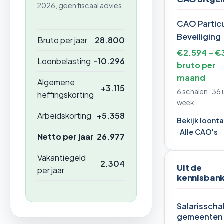
2026, geen fiscaal advies.
CAO Particu
Beveiliging
Bruto per jaar
28.800
€2.594 – €
Loonbelasting
-10.296
bruto per
maand
Algemene
+3.115
6 schalen · 36 
heffingskorting
week
Arbeidskorting
+5.358
Bekijk loont
·
Alle CAO's
Netto per jaar
26.977
Vakantiegeld
2.304
Uit de
per jaar
kennisban
Salarisscha
gemeenten