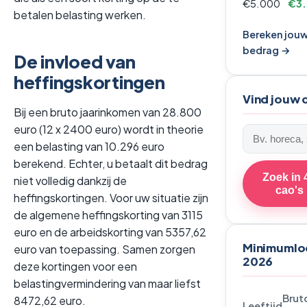
€5.000
€3.
betalen belasting werken.
Bereken jou
bedrag →
De invloed van
heffingskortingen
Vind jouw 
Bij een bruto jaarinkomen van 28.800
euro (12 x 2400 euro) wordt in theorie
Zoek
een belasting van 10.296 euro
een
berekend. Echter, u betaalt dit bedrag
cao
Zoek in 
niet volledig dankzij de
cao's
heffingskortingen. Voor uw situatie zijn
de algemene heffingskorting van 3115
euro en de arbeidskorting van 5357,62
Minimumlo
euro van toepassing. Samen zorgen
2026
deze kortingen voor een
belastingvermindering van maar liefst
Brut
8472,62 euro.
Leeftijd