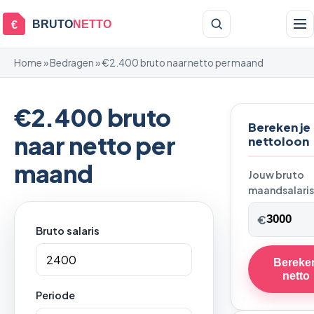
BRUTO
NETTO
€
Home
»
Bedragen
» €2.400 bruto naar netto per maand
€2.400 bruto
Bereken je
naar netto per
nettoloon
maand
Jouw bruto
maandsalaris
€
Bruto salaris
Bereke
netto
Periode