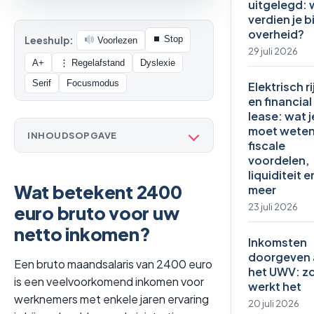
uitgelegd: 
verdien je b
overheid?
⏹ Stop
Leeshulp:
Voorlezen
29 juli 2026
A+
⋮ Regelafstand
Dyslexie
Serif
Focusmodus
Elektrisch r
en financial
lease: wat j
moet weten
INHOUDSOPGAVE
fiscale
voordelen,
liquiditeit e
Wat betekent 2400
meer
23 juli 2026
euro bruto voor uw
netto inkomen?
Inkomsten
doorgeven 
Een bruto maandsalaris van 2400 euro
het UWV: z
is een veelvoorkomend inkomen voor
werkt het
werknemers met enkele jaren ervaring
20 juli 2026