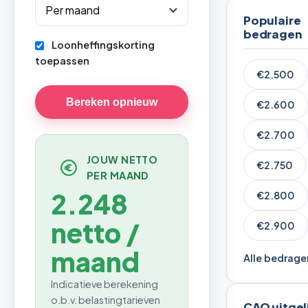
Populaire
bedragen
Loonheffingskorting
toepassen
€2.500
Bereken opnieuw
€2.600
€2.700
JOUW NETTO
€2.750
PER MAAND
2.248
€2.800
netto /
€2.900
maand
Alle bedrage
Indicatieve berekening
o.b.v. belastingtarieven
CAO uitgel