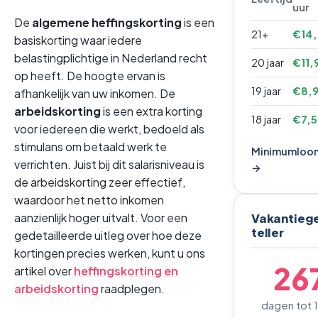
uur
De
algemene heffingskorting
is een
21+
€14
basiskorting waar iedere
belastingplichtige in Nederland recht
20 jaar
€11,
op heeft. De hoogte ervan is
19 jaar
€8,
afhankelijk van uw inkomen. De
arbeidskorting
is een extra korting
18 jaar
€7,
voor iedereen die werkt, bedoeld als
stimulans om betaald werk te
Minimumloon
verrichten. Juist bij dit salarisniveau is
→
de arbeidskorting zeer effectief,
waardoor het netto inkomen
aanzienlijk hoger uitvalt. Voor een
Vakantieg
teller
gedetailleerde uitleg over hoe deze
kortingen precies werken, kunt u ons
26
artikel over
heffingskorting en
arbeidskorting
raadplegen.
dagen tot 1