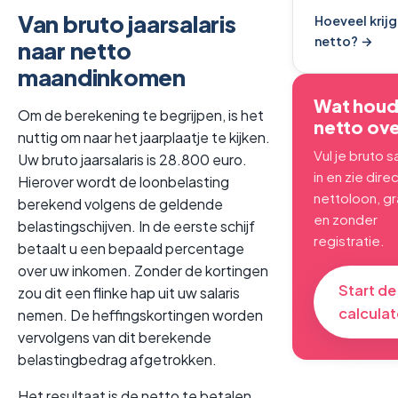
Van bruto jaarsalaris
Hoeveel krijg 
netto? →
naar netto
maandinkomen
Wat houd j
Om de berekening te begrijpen, is het
netto ov
nuttig om naar het jaarplaatje te kijken.
Vul je bruto s
Uw bruto jaarsalaris is 28.800 euro.
in en zie direc
Hierover wordt de loonbelasting
nettoloon, gr
berekend volgens de geldende
en zonder
belastingschijven. In de eerste schijf
registratie.
betaalt u een bepaald percentage
over uw inkomen. Zonder de kortingen
Start de
zou dit een flinke hap uit uw salaris
calculat
nemen. De heffingskortingen worden
vervolgens van dit berekende
belastingbedrag afgetrokken.
Het resultaat is de netto te betalen