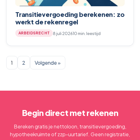
Transitievergoeding berekenen: zo
werkt de rekenregel
8 juli 2026
10 min. leestijd
ARBEIDSRECHT
1
2
Volgende »
Begin direct met rekenen
Bereken gratis je nettoloon, transitievergoeding,
hypotheekruimte of zzp-uurtarief. Geen registratie,