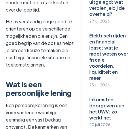
uitgelegd: wat
houden met de totale kosten
verdien je bij de
over de looptijd.
overheid?
Het is verstandig om je goed te
29 juli 2026
oriënteren op de verschillende
Elektrisch rijden
mogelijkheden die er zijn. Een
en financial
goed begrip van de opties helpt
lease: wat je
je om een keuze te maken die
moet weten over
past bij je financiële situatie en
fiscale
toekomstplannen.
voordelen,
liquiditeit en
meer
Wat is een
23 juli 2026
persoonlijke lening
Inkomsten
Een persoonlijke lening is een
doorgeven aan
het UWV: zo
vorm van lenen waarbij je
werkt het
eenmalig een vast bedrag
20 juli 2026
ontvangt. De kenmerken van