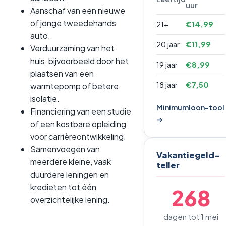
uur
Aanschaf van een nieuwe
of jonge tweedehands
21+
€14,99
auto.
20 jaar
€11,99
Verduurzaming van het
huis, bijvoorbeeld door het
19 jaar
€8,99
plaatsen van een
18 jaar
€7,50
warmtepomp of betere
isolatie.
Minimumloon-tool
Financiering van een studie
→
of een kostbare opleiding
voor carrièreontwikkeling.
Samenvoegen van
Vakantiegeld-
meerdere kleine, vaak
teller
duurdere leningen en
kredieten tot één
268
overzichtelijke lening.
dagen tot 1 mei