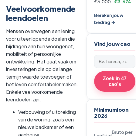
€5.000
€3.674
Veelvoorkomende
Bereken jouw
leendoelen
bedrag →
Mensen overwegen een lening
voor uiteenlopende doelen die
Vind jouw cao
bijdragen aan hun woongenot,
mobiliteit of persoonlijke
Zoek
ontwikkeling. Het gaat vaak om
een
investeringen die op de lange
cao
termijn waarde toevoegen of
Zoek in 47
het leven comfortabeler maken.
cao's
Enkele veelvoorkomende
leendoelen zijn:
Minimumloon
Verbouwing of uitbreiding
2026
van de woning, zoals een
nieuwe badkamer of een
Bruto per
aanbouw.
Leeftijd