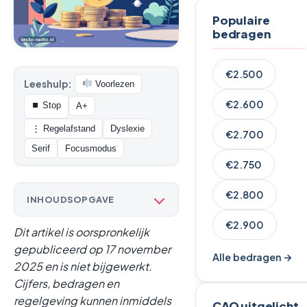
Populaire
bedragen
€2.500
Leeshulp:
Voorlezen
€2.600
⏹ Stop
A+
⋮ Regelafstand
Dyslexie
€2.700
Serif
Focusmodus
€2.750
€2.800
INHOUDSOPGAVE
€2.900
Dit artikel is oorspronkelijk
gepubliceerd op 17 november
Alle bedragen →
2025 en is niet bijgewerkt.
Cijfers, bedragen en
regelgeving kunnen inmiddels
CAO uitgelicht