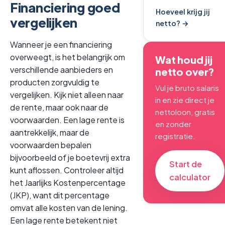
Financiering goed
Hoeveel krijg jij
vergelijken
netto? →
Wanneer je een financiering
overweegt, is het belangrijk om
Wat houd jij
verschillende aanbieders en
netto over?
producten zorgvuldig te
Vul je bruto salaris
vergelijken. Kijk niet alleen naar
in en zie direct je
de rente, maar ook naar de
nettoloon, gratis
voorwaarden. Een lage rente is
en zonder
aantrekkelijk, maar de
registratie.
voorwaarden bepalen
bijvoorbeeld of je boetevrij extra
Start de
kunt aflossen. Controleer altijd
calculator
het Jaarlijks Kostenpercentage
(JKP), want dit percentage
omvat alle kosten van de lening.
Een lage rente betekent niet