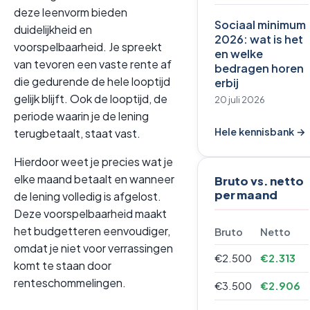
deze leenvorm bieden
Sociaal minimum
duidelijkheid en
2026: wat is het
voorspelbaarheid. Je spreekt
en welke
van tevoren een vaste rente af
bedragen horen
die gedurende de hele looptijd
erbij
gelijk blijft. Ook de looptijd, de
20 juli 2026
periode waarin je de lening
Hele kennisbank →
terugbetaalt, staat vast.
Hierdoor weet je precies wat je
elke maand betaalt en wanneer
Bruto vs. netto
per maand
de lening volledig is afgelost.
Deze voorspelbaarheid maakt
het budgetteren eenvoudiger,
Bruto
Netto
omdat je niet voor verrassingen
€2.500
€2.313
komt te staan door
renteschommelingen.
€3.500
€2.906