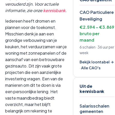
verouderd zijn. Voor actuele
informatie, zie onze
kennisbank
.
CAO Particuliere
Beveiliging
Iedereen heeft dromen en
€2.594 – €3.869
plannen voor de toekomst.
bruto per
Misschien denk je aan een
maand
grondige verbouwing van je
keuken, het verduurzamen van je
6 schalen · 36 uur per
woning met zonnepanelen of de
week
aanschaf van een betrouwbare
Bekijk loontabel →
gezinsauto. Dit zijn vaak grote
·
Alle CAO's
projecten die een aanzienlijke
investering vragen. Een van de
manieren om dit te doen is via
Uit de
kennisbank
een persoonlijke lening. Het
vaste maandbedrag biedt
overzicht, maar het blijft
Salarisschalen
belangrijk om rekening te
gemeenten