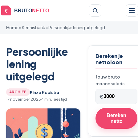
BRUTO
NETTO
€
Home
»
Kennisbank
» Persoonlijke lening uitgelegd
Persoonlijke
Bereken je
lening
nettoloon
uitgelegd
Jouw bruto
maandsalaris
Rinze Kooistra
ARCHIEF
€
17 november 2025
4 min. leestijd
Bereken
netto