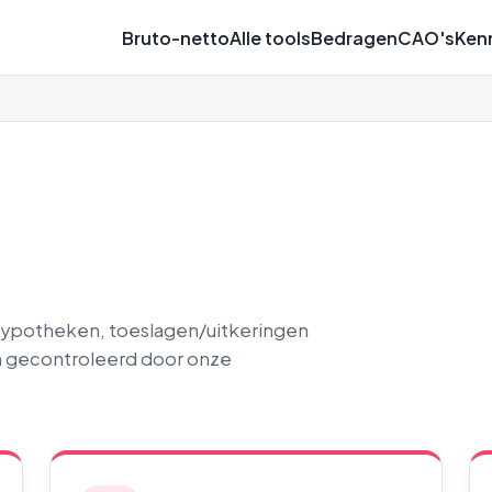
Bruto-netto
Alle tools
Bedragen
CAO's
Ken
 hypotheken, toeslagen/uitkeringen
n gecontroleerd door onze