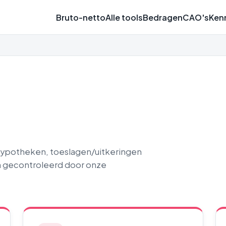
Bruto-netto
Alle tools
Bedragen
CAO's
Ken
 hypotheken, toeslagen/uitkeringen
n gecontroleerd door onze