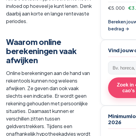
invloed op hoeveel je kunt lenen. Denk
€5.000
€3
daarbij aan korte en lange rentevaste
periodes.
Bereken jou
bedrag →
Waarom online
berekeningen vaak
Vind jouw
afwijken
Zoek
een
Online berekeningen aan de hand van
cao
rekentools kunnen nog weleens
Zoek in 
afwijken. Ze geven dan ook vaak
cao's
slechts een indicatie. Er wordt geen
rekening gehouden met persoonlijke
situaties. Daarnaast kunnen er
Minimuml
verschillen zitten tussen
2026
geldverstrekkers. Tijdens een
onafhankelijk hypotheekadvies wordt