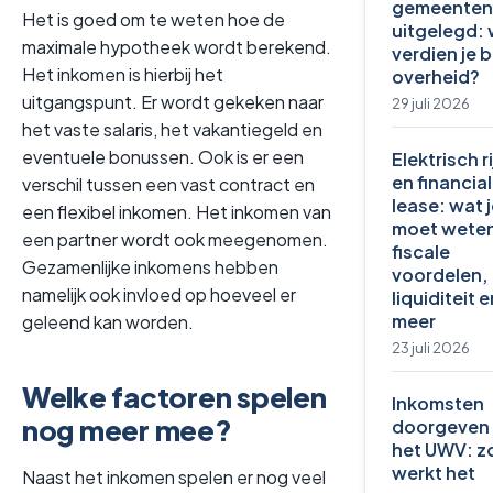
gemeenten
Het is goed om te weten hoe de
uitgelegd:
maximale hypotheek wordt berekend.
verdien je b
Het inkomen is hierbij het
overheid?
uitgangspunt. Er wordt gekeken naar
29 juli 2026
het vaste salaris, het vakantiegeld en
eventuele bonussen. Ook is er een
Elektrisch r
en financial
verschil tussen een vast contract en
lease: wat 
een flexibel inkomen. Het inkomen van
moet weten
een partner wordt ook meegenomen.
fiscale
Gezamenlijke inkomens hebben
voordelen,
namelijk ook invloed op hoeveel er
liquiditeit e
meer
geleend kan worden.
23 juli 2026
Welke factoren spelen
Inkomsten
nog meer mee?
doorgeven
het UWV: z
werkt het
Naast het inkomen spelen er nog veel