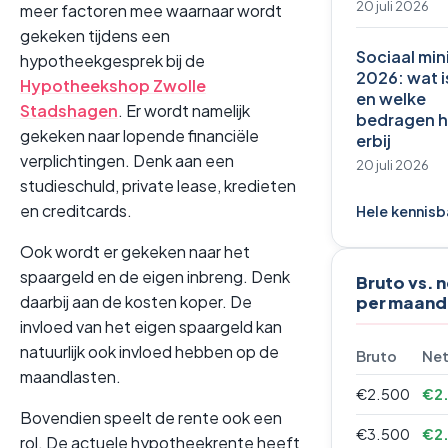
20 juli 2026
meer factoren mee waarnaar wordt
gekeken tijdens een
Sociaal mi
hypotheekgesprek bij de
2026: wat i
Hypotheekshop Zwolle
en welke
Stadshagen
. Er wordt namelijk
bedragen 
gekeken naar lopende financiële
erbij
verplichtingen. Denk aan een
20 juli 2026
studieschuld, private lease, kredieten
en creditcards.
Hele kennis
Ook wordt er gekeken naar het
spaargeld en de eigen inbreng. Denk
Bruto vs. 
daarbij aan de kosten koper. De
per maand
invloed van het eigen spaargeld kan
natuurlijk ook invloed hebben op de
Bruto
Ne
maandlasten.
€2.500
€2.
Bovendien speelt de rente ook een
€3.500
€2
rol. De actuele hypotheekrente heeft