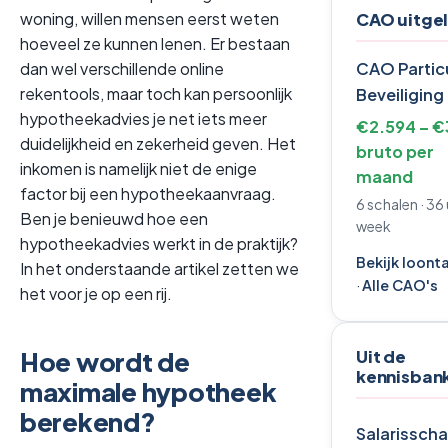
woning, willen mensen eerst weten
CAO uitgel
hoeveel ze kunnen lenen. Er bestaan
CAO Particu
dan wel verschillende online
rekentools, maar toch kan persoonlijk
Beveiliging
hypotheekadvies je net iets meer
€2.594 – €
duidelijkheid en zekerheid geven. Het
bruto per
inkomen is namelijk niet de enige
maand
factor bij een hypotheekaanvraag.
6 schalen · 36
Ben je benieuwd hoe een
week
hypotheekadvies werkt in de praktijk?
Bekijk loont
In het onderstaande artikel zetten we
·
Alle CAO's
het voor je op een rij.
Hoe wordt de
Uit de
kennisban
maximale hypotheek
berekend?
Salarisscha