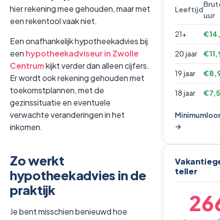
Brut
hier rekening mee gehouden, maar met
Leeftijd
uur
een rekentool vaak niet.
21+
€14
Een onafhankelijk hypotheekadvies bij
een
hypotheekadviseur in Zwolle
20 jaar
€11,
Centrum
kijkt verder dan alleen cijfers.
19 jaar
€8,
Er wordt ook rekening gehouden met
toekomstplannen, met de
18 jaar
€7,
gezinssituatie en eventuele
verwachte veranderingen in het
Minimumloo
→
inkomen.
Zo werkt
Vakantieg
teller
hypotheekadvies in de
praktijk
26
Je bent misschien benieuwd hoe