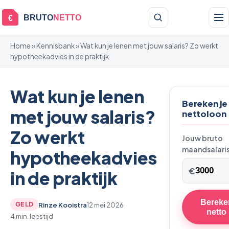
BRUTO
NETTO
€
Home
»
Kennisbank
» Wat kun je lenen met jouw salaris? Zo werkt
hypotheekadvies in de praktijk
Wat kun je lenen
Bereken je
met jouw salaris?
nettoloon
Zo werkt
Jouw bruto
maandsalari
hypotheekadvies
€
in de praktijk
Bereke
Rinze Kooistra
12 mei 2026
GELD
netto
4 min. leestijd