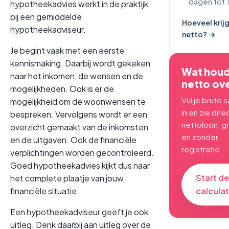
dagen tot 
hypotheekadvies werkt in de praktijk
bij een gemiddelde
Hoeveel krijg 
hypotheekadviseur.
netto? →
Je begint vaak met een eerste
kennismaking. Daarbij wordt gekeken
Wat houd 
naar het inkomen, de wensen en de
netto ov
mogelijkheden. Ook is er de
Vul je bruto s
mogelijkheid om de woonwensen te
in en zie dire
bespreken. Vervolgens wordt er een
nettoloon, gr
overzicht gemaakt van de inkomsten
en zonder
en de uitgaven. Ook de financiële
registratie.
verplichtingen worden gecontroleerd.
Goed hypotheekadvies kijkt dus naar
Start de
het complete plaatje van jouw
financiële situatie.
calcula
Een hypotheekadviseur geeft je ook
uitleg. Denk daarbij aan uitleg over de