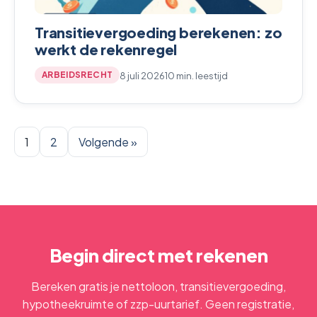
Transitievergoeding berekenen: zo
werkt de rekenregel
8 juli 2026
10 min. leestijd
ARBEIDSRECHT
1
2
Volgende »
Begin direct met rekenen
Bereken gratis je nettoloon, transitievergoeding,
hypotheekruimte of zzp-uurtarief. Geen registratie,