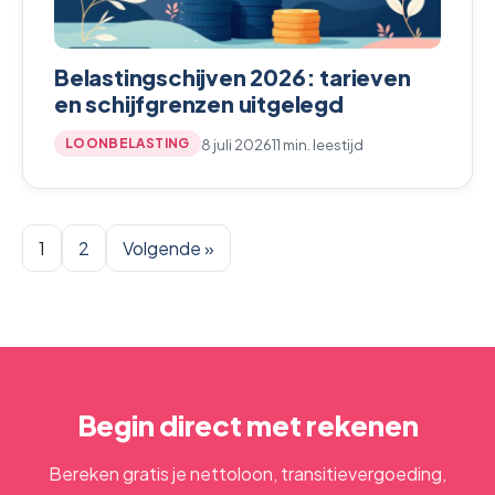
Belastingschijven 2026: tarieven
en schijfgrenzen uitgelegd
8 juli 2026
11 min. leestijd
LOONBELASTING
1
2
Volgende »
Begin direct met rekenen
Bereken gratis je nettoloon, transitievergoeding,