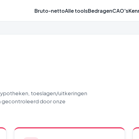
Bruto-netto
Alle tools
Bedragen
CAO's
Ken
 hypotheken, toeslagen/uitkeringen
n gecontroleerd door onze