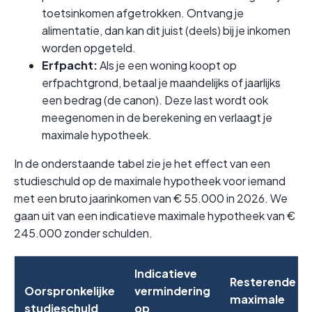
toetsinkomen afgetrokken. Ontvang je
alimentatie, dan kan dit juist (deels) bij je inkomen
worden opgeteld.
Erfpacht:
Als je een woning koopt op
erfpachtgrond, betaal je maandelijks of jaarlijks
een bedrag (de canon). Deze last wordt ook
meegenomen in de berekening en verlaagt je
maximale hypotheek.
In de onderstaande tabel zie je het effect van een
studieschuld op de maximale hypotheek voor iemand
met een bruto jaarinkomen van € 55.000 in 2026. We
gaan uit van een indicatieve maximale hypotheek van €
245.000 zonder schulden.
Indicatieve
Resterende
Oorspronkelijke
vermindering
maximale
studieschuld
op