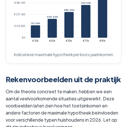
€386.300
363.100
285.300
€257.600
209.200
137.700
€128.800
€0
€35k
€45k
€55k
€70k
€90k
Indicatieve maximale hypotheek per bruto jaarinkomen
Rekenvoorbeelden uit de praktijk
Om de theorie concreet te maken, hebben we een
aantal veelvoorkomende situaties uitgewerkt. Deze
voorbeelden laten zien hoe het toetsinkomen en
andere factoren de maximale hypotheek beïnvloeden
voor verschillende typen huishoudens in 2026. Let op:
dit zijn indicatieve berekeningen.