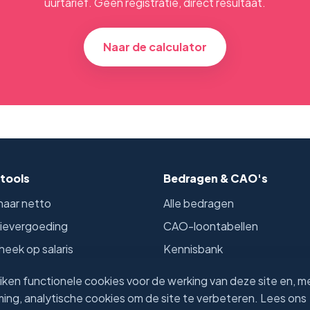
uurtarief. Geen registratie, direct resultaat.
Naar de calculator
tools
Bedragen & CAO's
naar netto
Alle bedragen
tievergoeding
CAO-loontabellen
eek op salaris
Kennisbank
rtarief
Onze auteurs
ken functionele cookies voor de werking van deze site en, m
ekentools
ng, analytische cookies om de site te verbeteren. Lees ons