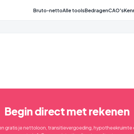
Bruto-netto
Alle tools
Bedragen
CAO's
Ken
Begin direct met rekenen
n gratis je nettoloon, transitievergoeding, hypotheekruimte 