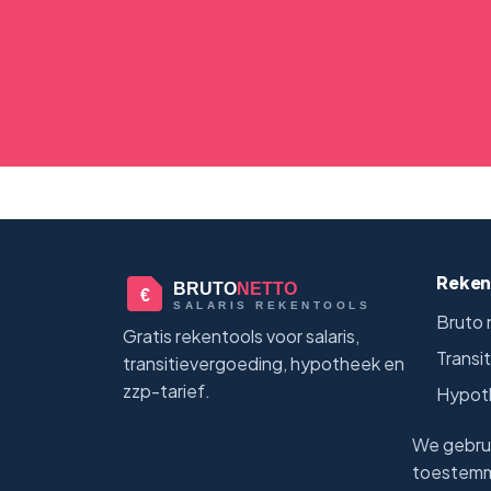
Reken
BRUTO
NETTO
€
SALARIS REKENTOOLS
Bruto 
Gratis rekentools voor salaris,
Transi
transitievergoeding, hypotheek en
zzp-tarief.
Hypoth
ZZP-uu
We gebrui
Alle r
toestemmi