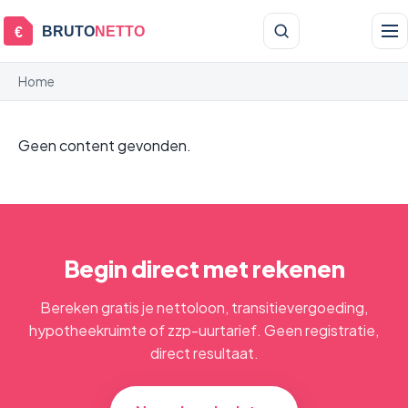
BRUTO
NETTO
€
Home
Geen content gevonden.
Begin direct met rekenen
Bereken gratis je nettoloon, transitievergoeding,
hypotheekruimte of zzp-uurtarief. Geen registratie,
direct resultaat.