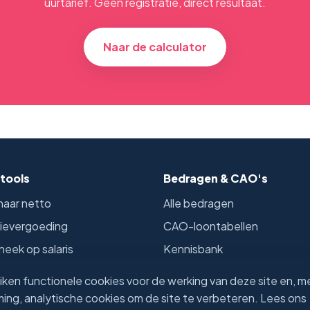
uurtarief. Geen registratie, direct resultaat.
Naar de calculator
tools
Bedragen & CAO's
naar netto
Alle bedragen
tievergoeding
CAO-loontabellen
eek op salaris
Kennisbank
rtarief
Onze auteurs
ken functionele cookies voor de werking van deze site en, m
ekentools
ng, analytische cookies om de site te verbeteren. Lees ons