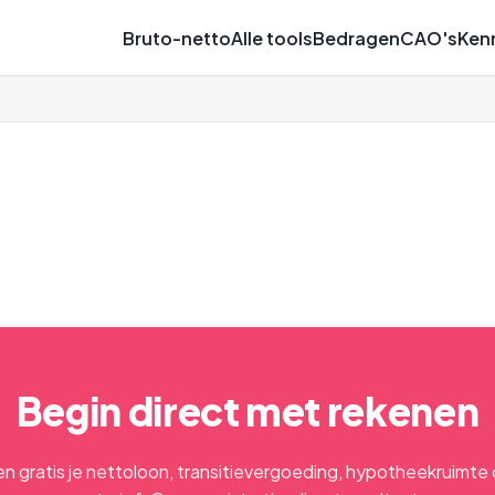
Bruto-netto
Alle tools
Bedragen
CAO's
Ken
Begin direct met rekenen
n gratis je nettoloon, transitievergoeding, hypotheekruimte 