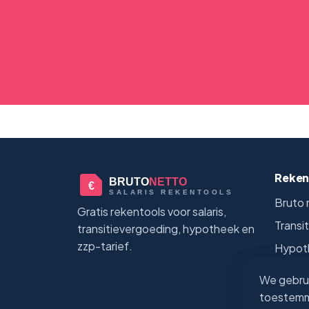
Reken
BRUTO
NETTO
€
SALARIS REKENTOOLS
Bruto 
Gratis rekentools voor salaris,
Transi
transitievergoeding, hypotheek en
zzp-tarief.
Hypoth
ZZP-uu
We gebrui
Alle r
toestemmi