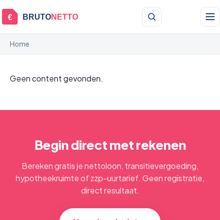
BRUTO
NETTO
€
Home
Geen content gevonden.
Begin direct met rekenen
Bereken gratis je nettoloon, transitievergoeding,
hypotheekruimte of zzp-uurtarief. Geen registratie,
direct resultaat.